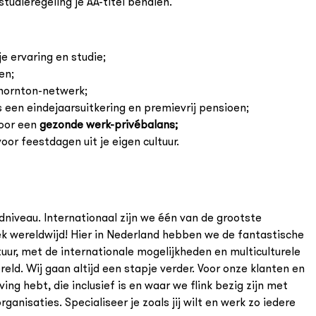
tudieregeling je AA-titel behalen.
e ervaring en studie;
en;
Thornton-netwerk;
een eindejaarsuitkering en premievrij pensioen;
voor een
gezonde werk-privébalans;
or feestdagen uit je eigen cultuur.
niveau. Internationaal zijn we één van de grootste
k wereldwijd! Hier in Nederland hebben we de fantastische
uur, met de internationale mogelijkheden en multiculturele
eld. Wij gaan altijd een stapje verder. Voor onze klanten en
ing hebt, die inclusief is en waar we flink bezig zijn met
anisaties. Specialiseer je zoals jij wilt en werk zo iedere