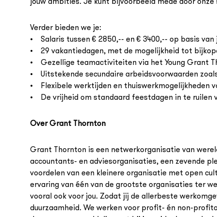
jouw ambities. Je kunt bijvoorbeeld mede door onze s
Verder bieden we je:
• Salaris tussen € 2850,-- en € 3400,-- op basis van j
• 29 vakantiedagen, met de mogelijkheid tot bijkop
• Gezellige teamactiviteiten via het Young Grant 
• Uitstekende secundaire arbeidsvoorwaarden zoals 
• Flexibele werktijden en thuiswerkmogelijkheden 
• De vrijheid om standaard feestdagen in te ruilen vo
Over Grant Thornton
Grant Thornton is een netwerkorganisatie van wereld
accountants- en adviesorganisaties, een zevende ple
voordelen van een kleinere organisatie met open cult
ervaring van één van de grootste organisaties ter wer
vooral ook voor jou. Zodat jij de allerbeste werkomgev
duurzaamheid. We werken voor profit- én non-profitorg