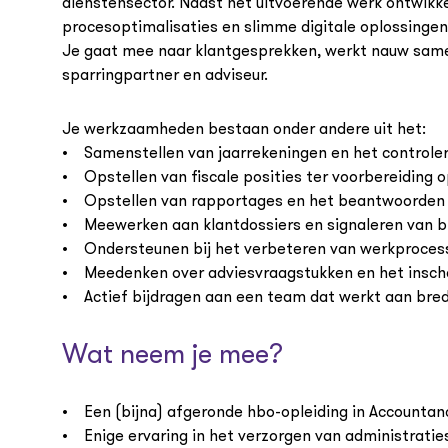
dienstensector. Naast het uitvoerende werk ontwikke
procesoptimalisaties en slimme digitale oplossingen, 
Je gaat mee naar klantgesprekken, werkt nauw samen m
sparringpartner en adviseur.
Je werkzaamheden bestaan onder andere uit het:
• Samenstellen van jaarrekeningen en het controlere
• Opstellen van fiscale posities ter voorbereiding 
• Opstellen van rapportages en het beantwoorden 
• Meewerken aan klantdossiers en signaleren van b
• Ondersteunen bij het verbeteren van werkprocess
• Meedenken over adviesvraagstukken en het inscha
• Actief bijdragen aan een team dat werkt aan bred
Wat neem je mee?
• Een (bijna) afgeronde hbo-opleiding in Accountanc
• Enige ervaring in het verzorgen van administratie