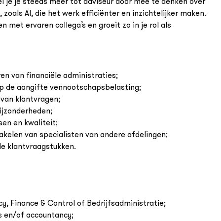
l je je steeds meer tot adviseur door mee te denken over
zoals AI, die het werk efficiënter en inzichtelijker maken.
et ervaren collega’s en groeit zo in je rol als
n van financiële administraties;
op de aangifte vennootschapsbelasting;
van klantvragen;
ijzonderheden;
en en kwaliteit;
kelen van specialisten van andere afdelingen;
e klantvraagstukken.
y, Finance & Control of Bedrijfsadministratie;
s en/of accountancy;