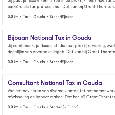
Jij past je fiscale kennis toe in de praktijk, leert hoe T
carrière als tax professional. Dat kan bij Grant Thornton.
0.0 km
Tax
Gouda
Stage/Bijbaan
Bijbaan National Tax in Gouda
Jij combineert je fiscale studie met praktijkervaring, we
dagelijks van ervaren collega’s. Dat kan bij Grant Thornto
0.0 km
Tax
Gouda
Stage/Bijbaan
Consultant National Tax in Gouda
Van het adviseren van diverse klanten tot het samenwerken
afwisseling en impact maken. Dat kan bij Grant Thornto
0.0 km
Tax
Gouda
Starter (< 2 jaar)