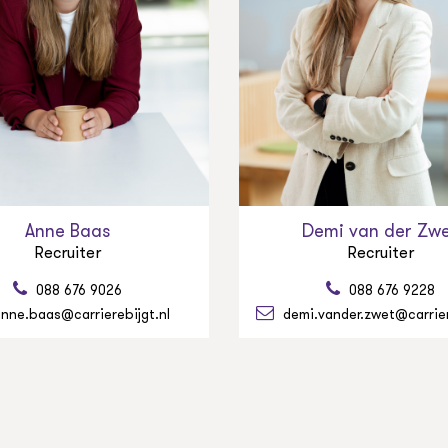
Anne Baas
Demi van der Zw
Recruiter
Recruiter
088 676 9026
088 676 9228
nne.baas@carrierebijgt.nl
demi.vander.zwet@carrier