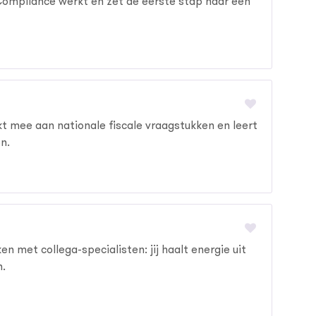
ax Compliance werkt en zet de eerste stap naar een
rkt mee aan nationale fiscale vraagstukken en leert
n.
 met collega-specialisten: jij haalt energie uit
n.