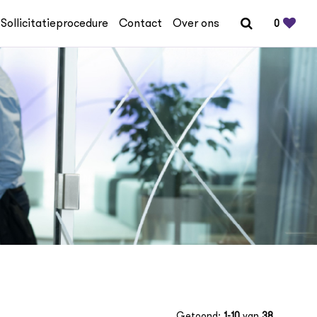
Sollicitatieprocedure
Contact
Over ons
0
Getoond:
1-10
van
38