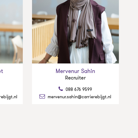
et
Mervenur Sahin
Recruiter
088 676 9599
ebijgt.nl
mervenur.sahin@carrierebijgt.nl