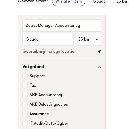
Gekozen filters:
Wis alle filters
Gouda
25 km
Zoals:
Consultant Tax
Gebruik mijn huidge locatie
Vakgebied
Support
Tax
MKB Accountancy
MKB Belastingadvies
Assurance
IT Audit/Data/Cyber