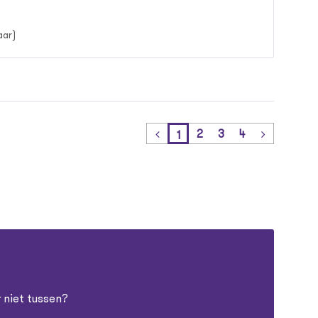
aar)
2
3
4
1
 niet tussen?