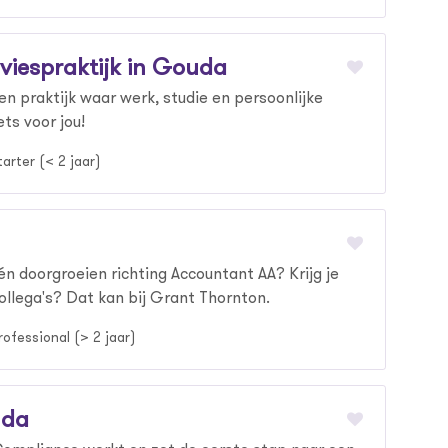
viespraktijk in Gouda
 een praktijk waar werk, studie en persoonlijke
s voor jou!
tarter (< 2 jaar)
 én doorgroeien richting Accountant AA? Krijg je
collega's? Dat kan bij Grant Thornton.
rofessional (> 2 jaar)
uda